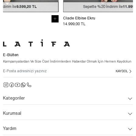
Sepette
%20
İndirim İle
11.999,20 TL
Se
Clade Elbise Ekru
Clade Elbise 
14.999,00 TL
14.999,00 TL
E-Bülten
Kampanyalardan Ve Size Özel İndirimlerden Haberdar Olmak İçin Hemen Kaydolun
KAYDOL
Kategoriler
Kurumsal
Yardım