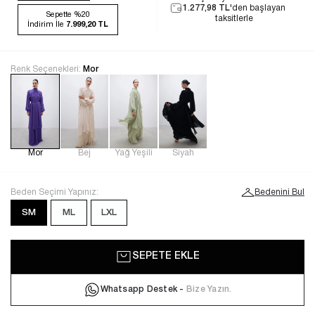
1.277,98 TL
'den başlayan
Sepette %20
taksitlerle
İndirim İle
7.999,20 TL
Renk Seçenekleri:
Mor
Mor
Bej
Yağ Yeşili
Siyah
Beden Seçimi Yapınız:
Bedenini Bul
SM
ML
LXL
SEPETE EKLE
Whatsapp Destek -
Bize Yazın.