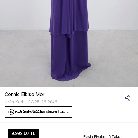
Connie Elbise Mor
Ürün Kodu:
FW25-26 2046
1. Üründe %20 İndirim
2 ve Üzeri alımlarda %30 İndirim
9.999,00 TL
Peşin Fiyatına 3 Taksit