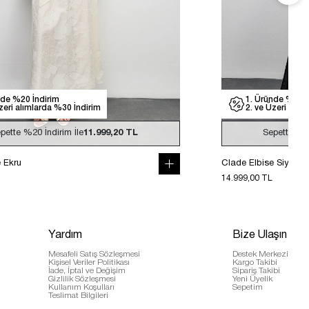
nde %20 İndirim
1. Üründe %20 İ
zeri alımlarda %30 İndirim
2. ve Üzeri alım
pette
%20
İndirim İle
11.999,20 TL
Sepette
%
e Ekru
Clade Elbise Siyah
14.999,00 TL
Yardım
Bize Ulaşın
Mesafeli Satış Sözleşmesi
Destek Merkezi
Kişisel Veriler Politikası
Kargo Takibi
İade, İptal ve Değişim
Sipariş Takibi
Gizlilik Sözleşmesi
Yeni Üyelik
Kullanım Koşulları
Sepetim
Teslimat Bilgileri