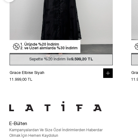
1. Üründe %20 İndirim
2. ve Üzeri alımlarda %30 İndirim
Sepette
%20
İndirim İle
9.599,20 TL
Grace Elbise Siyah
Gra
11.999,00 TL
11.
E-Bülten
Kampanyalardan Ve Size Özel İndirimlerden Haberdar
Olmak İçin Hemen Kaydolun