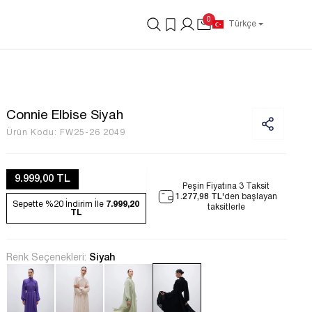
0
Türkçe
Connie Elbise Siyah
Ürün Kodu:
FW25-26 2049
9.999,00 TL
Peşin Fiyatına 3 Taksit
1.277,98 TL
'den başlayan
Sepette %20
İndirim İle
7.999,20
taksitlerle
TL
Renk Seçenekleri:
Siyah