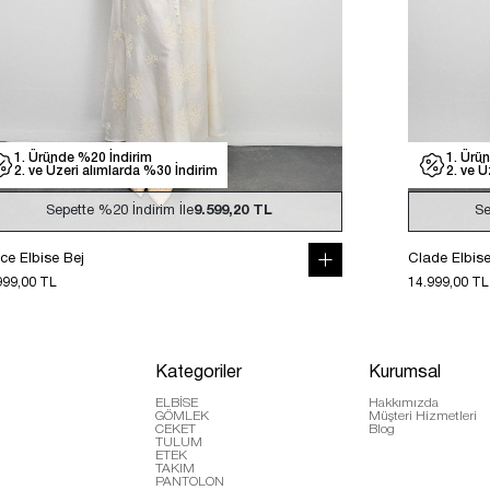
1. Üründe %20 İndirim
1. Ürü
2. ve Üzeri alımlarda %30 İndirim
2. ve Ü
Sepette
%20
İndirim İle
9.599,20 TL
Se
ce Elbise Bej
Clade Elbis
999,00 TL
14.999,00 TL
Kategoriler
Kurumsal
ELBİSE
Hakkımızda
GÖMLEK
Müşteri Hizmetleri
CEKET
Blog
TULUM
ETEK
TAKIM
PANTOLON