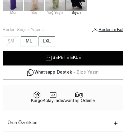
Mor
Bej
Yağ Yeşili
Siyah
Beden Seçimi Yapınız:
Bedenini Bul
SM
ML
LXL
SEPETE EKLE
Whatsapp Destek -
Bize Yazın.
Kargo
Kolay İade
Avantajlı Ödeme
Ürün Özellikleri