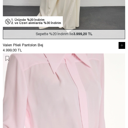
1. Üründe %20 İndirim
2. ve Üzeri alımlarda %30 İndirim
Sepette
%20
İndirim İle
3.999,20 TL
Valen Pileli Pantolon Bej
4.999,00 TL