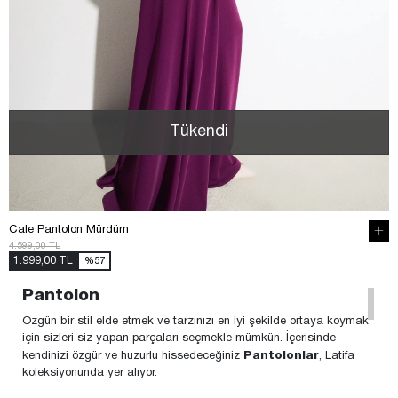
Tükendi
Cale Pantolon Mürdüm
4.599,00 TL
1.999,00 TL
%57
Pantolon
Özgün bir stil elde etmek ve tarzınızı en iyi şekilde ortaya koymak
için sizleri siz yapan parçaları seçmekle mümkün. İçerisinde
kendinizi özgür ve huzurlu hissedeceğiniz
Pantolonlar
, Latifa
koleksiyonunda yer alıyor.