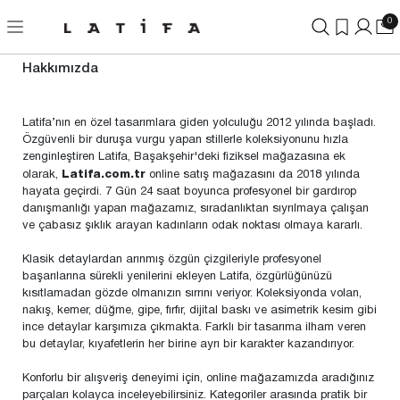
0
Hakkımızda
Latifa’nın en özel tasarımlara giden yolculuğu 2012 yılında başladı.
Özgüvenli bir duruşa vurgu yapan stillerle koleksiyonunu hızla
zenginleştiren Latifa, Başakşehir'deki fiziksel mağazasına ek
olarak,
Latifa.com.tr
online satış mağazasını da 2018 yılında
hayata geçirdi. 7 Gün 24 saat boyunca profesyonel bir gardırop
danışmanlığı yapan mağazamız, sıradanlıktan sıyrılmaya çalışan
ve çabasız şıklık arayan kadınların odak noktası olmaya kararlı.
Klasik detaylardan arınmış özgün çizgileriyle profesyonel
başarılarına sürekli yenilerini ekleyen Latifa, özgürlüğünüzü
kısıtlamadan gözde olmanızın sırrını veriyor. Koleksiyonda volan,
nakış, kemer, düğme, gipe, fırfır, dijital baskı ve asimetrik kesim gibi
ince detaylar karşımıza çıkmakta. Farklı bir tasarıma ilham veren
bu detaylar, kıyafetlerin her birine ayrı bir karakter kazandırıyor.
Konforlu bir alışveriş deneyimi için, online mağazamızda aradığınız
parçaları kolayca inceleyebilirsiniz. Kategoriler arasında pratik bir