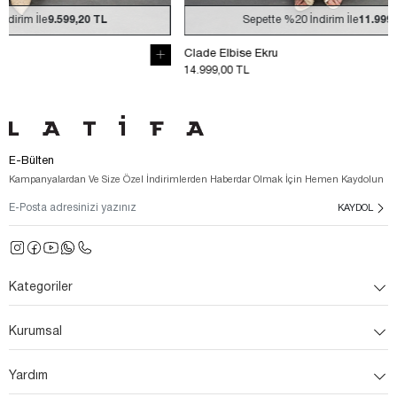
Sepette
%20
İndirim İle
11.999,20 TL
Se
Clade Elbise Ekru
Clade Elbise 
14.999,00 TL
14.999,00 TL
E-Bülten
Kampanyalardan Ve Size Özel İndirimlerden Haberdar Olmak İçin Hemen Kaydolun
KAYDOL
Kategoriler
Kurumsal
Yardım