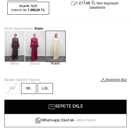
1.277,98 TL
'den başlayan
Sepette %20
taksitlerle
İndirim İle
7.999,20 TL
Renk Seçenekleri:
Krem
Bitter
Bordo
Krem
Beden Seçimi Yapınız:
Bedenini Bul
SM
ML
LXL
SEPETE EKLE
Whatsapp Destek -
Bize Yazın.