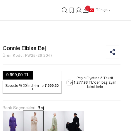
0
Türkçe
Connie Elbise Bej
Ürün Kodu:
FW25-26 2047
9.999,00 TL
Peşin Fiyatına 3 Taksit
1.277,98 TL
'den başlayan
Sepette %20
İndirim İle
7.999,20
taksitlerle
TL
Renk Seçenekleri:
Bej