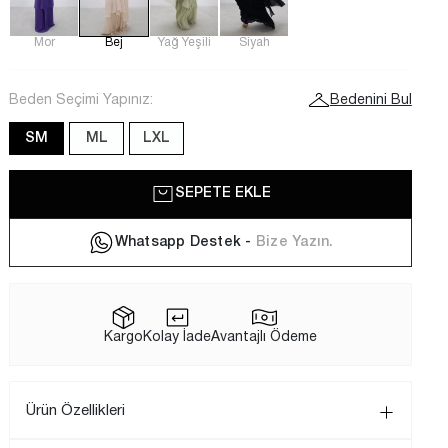
Mor
Bej
Yağ Yeşili
Siyah
Beden Seçimi Yapınız:
Bedenini Bul
SM
ML
LXL
SEPETE EKLE
Whatsapp Destek -
Bize Yazın.
Kargo
Kolay İade
Avantajlı Ödeme
Ürün Özellikleri