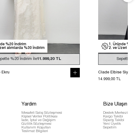
nde %20 İndirim
1. Üründe %20 İ
zeri alımlarda %30 İndirim
2. ve Üzeri alım
pette
%20
İndirim İle
11.999,20 TL
Sepette
%
e Ekru
Clade Elbise Siyah
14.999,00 TL
Yardım
Bize Ulaşın
Mesafeli Satış Sözleşmesi
Destek Merkezi
Kişisel Veriler Politikası
Kargo Takibi
İade, İptal ve Değişim
Sipariş Takibi
Gizlilik Sözleşmesi
Yeni Üyelik
Kullanım Koşulları
Sepetim
Teslimat Bilgileri