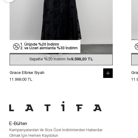
1. Üründe %20 İndirim
2. ve Üzeri alımlarda %30 İndirim
Sepette
%20
İndirim İle
9.599,20 TL
Grace Elbise Siyah
Gra
11.999,00 TL
11.
E-Bülten
Kampanyalardan Ve Size Özel İndirimlerden Haberdar
Olmak İçin Hemen Kaydolun