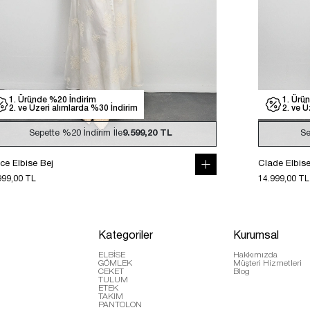
1. Üründe %20 İndirim
1. Ürü
2. ve Üzeri alımlarda %30 İndirim
2. ve Ü
Sepette
%20
İndirim İle
9.599,20 TL
Se
ce Elbise Bej
Clade Elbis
999,00 TL
14.999,00 TL
Kategoriler
Kurumsal
ELBİSE
Hakkımızda
GÖMLEK
Müşteri Hizmetleri
CEKET
Blog
TULUM
ETEK
TAKIM
PANTOLON