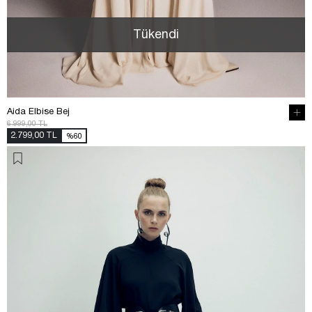
Tükendi
Aida Elbise Bej
6.999,00 TL
2.799,00 TL
%60