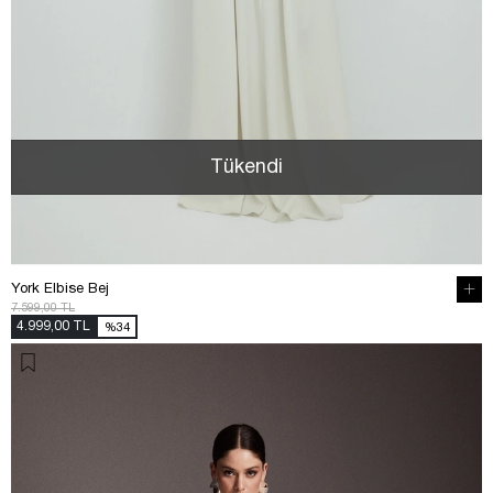
Tükendi
York Elbise Bej
7.599,00 TL
4.999,00 TL
%34