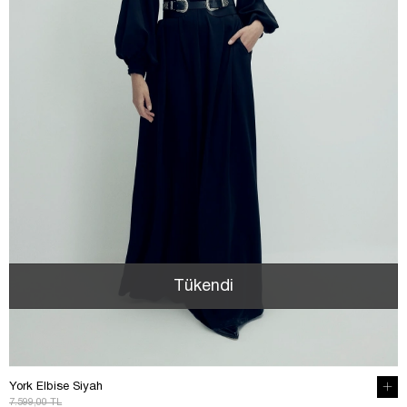
Tükendi
York Elbise Siyah
7.599,00 TL