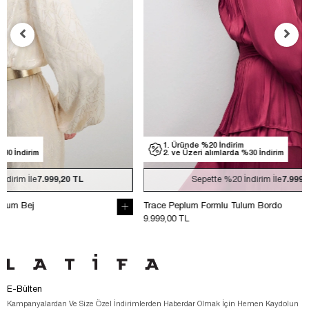
1. Üründe %20 İndirim
1. Üründe
2. ve Üzeri alımlarda %30 İndirim
2. ve Üzer
Sepette
%20
İndirim İle
7.999,20 TL
S
Trace Peplum Formlu Tulum Bordo
Trace Peplum 
9.999,00 TL
9.999,00 TL
E-Bülten
Kampanyalardan Ve Size Özel İndirimlerden Haberdar Olmak İçin Hemen Kaydolun