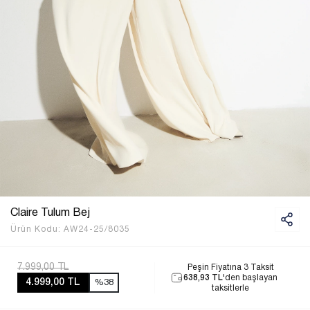
Claire Tulum Bej
Ürün Kodu:
AW24-25/8035
7.999,00 TL
Peşin Fiyatına 3 Taksit
638,93 TL
'den başlayan
4.999,00 TL
%38
taksitlerle