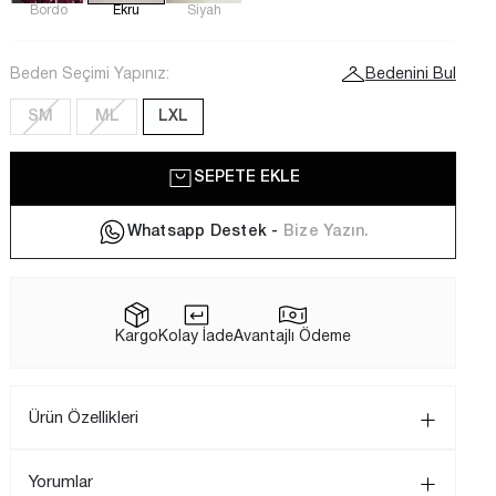
Bordo
Ekru
Siyah
Beden Seçimi Yapınız:
Bedenini Bul
SM
ML
LXL
SEPETE EKLE
Whatsapp Destek -
Bize Yazın.
Kargo
Kolay İade
Avantajlı Ödeme
Ürün Özellikleri
Yorumlar