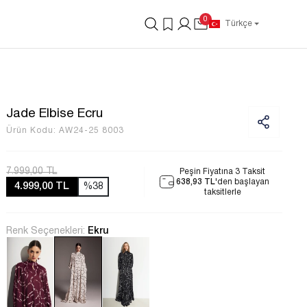
0
Türkçe
Jade Elbise Ecru
Ürün Kodu:
AW24-25 8003
7.999,00 TL
Peşin Fiyatına 3 Taksit
638,93 TL
'den başlayan
4.999,00 TL
%38
taksitlerle
Renk Seçenekleri:
Ekru