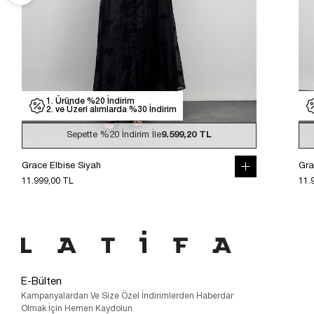
1. Üründe %20 İndirim
2. ve Üzeri alımlarda %30 İndirim
Sepette
%20
İndirim İle
9.599,20 TL
Grace Elbise Siyah
Gra
11.999,00 TL
11.
E-Bülten
Kampanyalardan Ve Size Özel İndirimlerden Haberdar
Olmak İçin Hemen Kaydolun