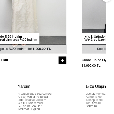
nde %20 İndirim
1. Üründe %20 İ
zeri alımlarda %30 İndirim
2. ve Üzeri alım
pette
%20
İndirim İle
11.999,20 TL
Sepette
%
e Ekru
Clade Elbise Siyah
14.999,00 TL
Yardım
Bize Ulaşın
Mesafeli Satış Sözleşmesi
Destek Merkezi
Kişisel Veriler Politikası
Kargo Takibi
İade, İptal ve Değişim
Sipariş Takibi
Gizlilik Sözleşmesi
Yeni Üyelik
Kullanım Koşulları
Sepetim
Teslimat Bilgileri