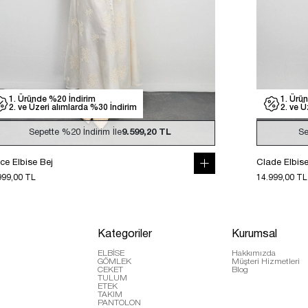
1. Üründe %20 İndirim
1. Ürü
2. ve Üzeri alımlarda %30 İndirim
2. ve Ü
Sepette
%20
İndirim İle
9.599,20 TL
Se
ce Elbise Bej
Clade Elbis
999,00 TL
14.999,00 TL
Kategoriler
Kurumsal
ELBİSE
Hakkımızda
GÖMLEK
Müşteri Hizmetleri
CEKET
Blog
TULUM
ETEK
TAKIM
PANTOLON