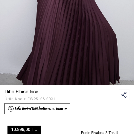
Diba Elbise İncir
Ürün Kodu:
FW25-26 2031
1. Üründe %20 İndirim
2 ve Üzeri alımlarda %30 İndirim
10.999,00 TL
Peşin Fiyatına 3 Taksit