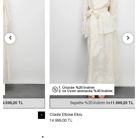
1. Üründe %20 İndirim
1. Üründe
2. ve Üzeri alımlarda %30 İndirim
2. ve Üzer
Sepette
%20
İndirim İle
11.999,20 TL
Se
Clade Elbise Ekru
Clade Elbise 
14.999,00 TL
14.999,00 TL