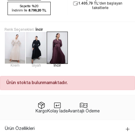
1.405,79 TL
'den başlayan
Sepette %20
taksitlerle
İndirim İle
8.799,20 TL
Renk Seçenekleri:
İncir
Krem
Siyah
İncir
Ürün stokta bulunmamaktadır.
Kargo
Kolay İade
Avantajlı Ödeme
Ürün Özellikleri