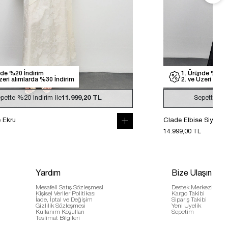
nde %20 İndirim
1. Üründe %20 İ
zeri alımlarda %30 İndirim
2. ve Üzeri alım
pette
%20
İndirim İle
11.999,20 TL
Sepette
%
e Ekru
Clade Elbise Siyah
14.999,00 TL
Yardım
Bize Ulaşın
Mesafeli Satış Sözleşmesi
Destek Merkezi
Kişisel Veriler Politikası
Kargo Takibi
İade, İptal ve Değişim
Sipariş Takibi
Gizlilik Sözleşmesi
Yeni Üyelik
Kullanım Koşulları
Sepetim
Teslimat Bilgileri