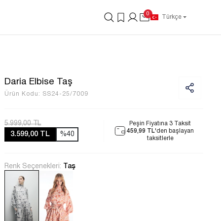
0
Türkçe
Daria Elbise Taş
Ürün Kodu:
SS24-25/7009
5.999,00 TL
Peşin Fiyatına 3 Taksit
459,99 TL
'den başlayan
3.599,00 TL
%40
taksitlerle
Renk Seçenekleri:
Taş