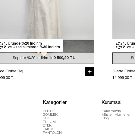
1. Üründe %20 İndirim
1. Ürü
2. ve Üzeri alımlarda %30 İndirim
2. ve Ü
Sepette
%20
İndirim İle
9.599,20 TL
Se
ce Elbise Bej
Clade Elbis
999,00 TL
14.999,00 TL
Kategoriler
Kurumsal
ELBİSE
Hakkımızda
GÖMLEK
Müşteri Hizmetleri
CEKET
Blog
TULUM
ETEK
TAKIM
PANTOLON