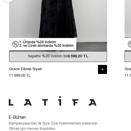
1. Üründe %20 İndirim
2. ve Üzeri alımlarda %30 İndirim
Sepette
%20
İndirim İle
9.599,20 TL
Grace Elbise Siyah
Gra
11.999,00 TL
11.
E-Bülten
Kampanyalardan Ve Size Özel İndirimlerden Haberdar
Olmak İçin Hemen Kaydolun