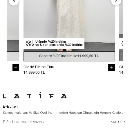
1. Üründe %20 İndirim
1. Üründe %
2. ve Üzeri alımlarda %30 İndirim
2. ve Üzeri
Sepette
%20
İndirim İle
11.999,20 TL
Sepet
Clade Elbise Ekru
Clade Elbise S
14.999,00 TL
14.999,00 TL
E-Bülten
Kampanyalardan Ve Size Özel İndirimlerden Haberdar Olmak İçin Hemen Kaydolun
KAYDOL