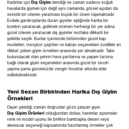
Kadınlar için
Dış Giyim
dendiği ne zaman sadece soğuk
havalarda giymek için değil aynı zamanda, görsel açıdan da
estetik bir izlenim yaratması büyük bir önem taşımaktadır.
Evdeki gardıroplarda duran giysiler eşliğinde harika bir
kombin yaratacak, gidilmek istenen herhangi bir yer adına
güzel izlenim yaratacak dış giyimler mutlaka dikkatli bir
şekilde seçilir. Bunlar içerisinde birbirinden güzel kap
modelleri, trençkot çeşitleri ve kaban seçenekleri özellikle en
dikkat çeken giyim örnekleri arasında yer almaktadır. Tabii
bulunulacak olan şehrin hava şartlarına ve yaşam tarzına
bağlı olarak giyim seçenekleri arasında güzel bir tercih
yapma şansı günümüzde zengin fırsatlar altında elde
edilebilmektedir.
Yeni Sezon Birbirinden Harika Dış Giyim
Örnekleri
Dışarı çıkıldığı zaman doğrudan göze çarpan giysi
Dış Giyim Ürünleri
olduğundan dolayı, hanımlar açısından
renk ve model uyumu ile birlikte bambaşka desen veya
aksesuar seçeneği kapsamında hazırlanmış örnekler çok