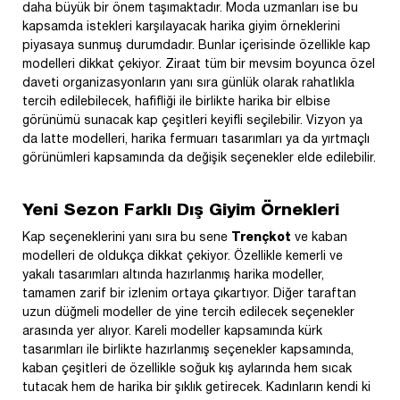
daha büyük bir önem taşımaktadır. Moda uzmanları ise bu
kapsamda istekleri karşılayacak harika giyim örneklerini
piyasaya sunmuş durumdadır. Bunlar içerisinde özellikle kap
modelleri dikkat çekiyor. Ziraat tüm bir mevsim boyunca özel
daveti organizasyonların yanı sıra günlük olarak rahatlıkla
tercih edilebilecek, hafifliği ile birlikte harika bir elbise
görünümü sunacak kap çeşitleri keyifli seçilebilir. Vizyon ya
da latte modelleri, harika fermuarı tasarımları ya da yırtmaçlı
görünümleri kapsamında da değişik seçenekler elde edilebilir.
Yeni Sezon Farklı Dış Giyim Örnekleri
Kap seçeneklerini yanı sıra bu sene
Trençkot
ve kaban
modelleri de oldukça dikkat çekiyor. Özellikle kemerli ve
yakalı tasarımları altında hazırlanmış harika modeller,
tamamen zarif bir izlenim ortaya çıkartıyor. Diğer taraftan
uzun düğmeli modeller de yine tercih edilecek seçenekler
arasında yer alıyor. Kareli modeller kapsamında kürk
tasarımları ile birlikte hazırlanmış seçenekler kapsamında,
kaban çeşitleri de özellikle soğuk kış aylarında hem sıcak
tutacak hem de harika bir şıklık getirecek. Kadınların kendi ki