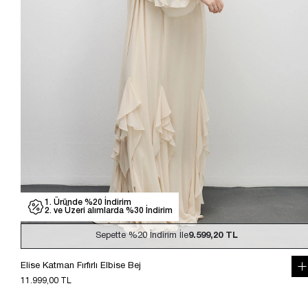
1. Üründe %20 İndirim
2. ve Üzeri alımlarda %30 İndirim
Sepette
%20
İndirim İle
9.599,20 TL
Elise Katman Fırfırlı Elbise Bej
11.999,00 TL