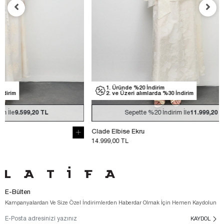
1. Üründe %20 İndirim
1. Üründe
2. ve Üzeri alımlarda %30 İndirim
2. ve Üzer
Sepette
%20
İndirim İle
11.999,20 TL
Se
Clade Elbise Ekru
Clade Elbise 
14.999,00 TL
14.999,00 TL
E-Bülten
Kampanyalardan Ve Size Özel İndirimlerden Haberdar Olmak İçin Hemen Kaydolun
KAYDOL