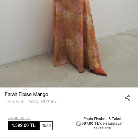
Farah Elbise Mango
Ürün Kodu:
SS24-25/7004
5.999,00 TL
Peşin Fiyatına 3 Taksit
587,80 TL
'den başlayan
4.599,00 TL
%23
taksitlerle