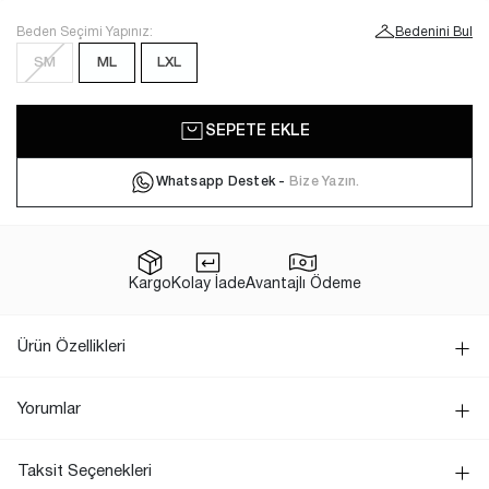
Beden Seçimi Yapınız:
Bedenini Bul
SM
ML
LXL
SEPETE EKLE
Whatsapp Destek -
Bize Yazın.
Kargo
Kolay İade
Avantajlı Ödeme
Ürün Özellikleri
Yorumlar
Taksit Seçenekleri