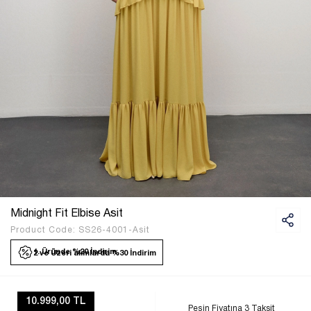
Midnight Fit Elbise Asit
Product Code:
SS26-4001-Asit
1. Üründe %20 İndirim
2 ve Üzeri alımlarda %30 İndirim
10.999,00 TL
Peşin Fiyatına 3 Taksit