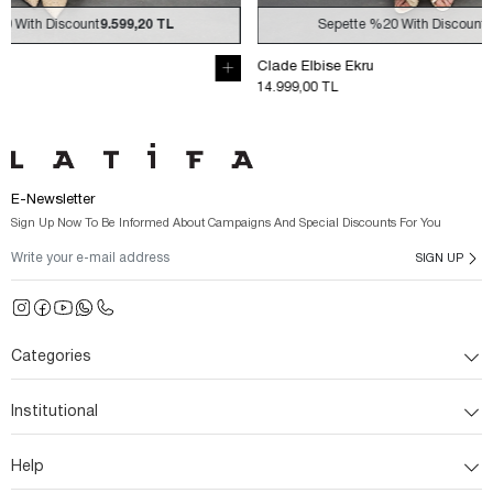
Sepette
%20
With Discount
11.999,20 TL
Sepe
Clade Elbise Ekru
Clade Elbise 
14.999,00 TL
14.999,00 TL
E-Newsletter
Sign Up Now To Be Informed About Campaigns And Special Discounts For You
SIGN UP
Categories
Institutional
Help