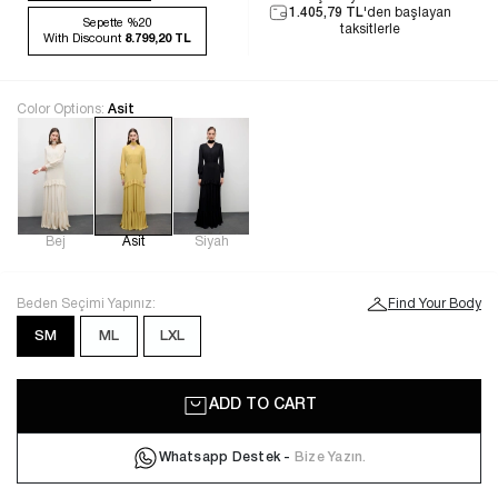
1.405,79 TL
'den başlayan
Sepette %20
taksitlerle
With Discount
8.799,20 TL
Color Options:
Asit
Bej
Asit
Siyah
Beden Seçimi Yapınız:
Find Your Body
SM
ML
LXL
ADD TO CART
Whatsapp Destek -
Bize Yazın.