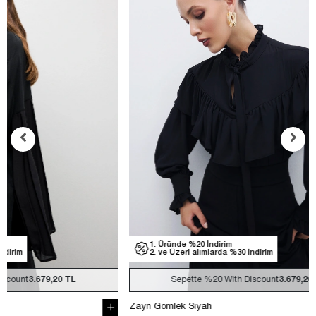
1. Üründe %20 İndirim
1. Üründe
2. ve Üzeri alımlarda %30 İndirim
2. ve Üzer
Sepette
%20
With Discount
3.679,20 TL
Sep
Zayn Gömlek Siyah
Zayn Gömlek 