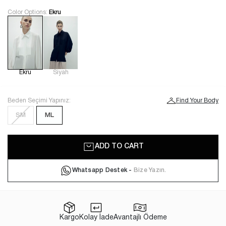
Color Options:
Ekru
Ekru
Siyah
Beden Seçimi Yapınız:
Find Your Body
SM
ML
ADD TO CART
Whatsapp Destek -
Bize Yazın.
Kargo
Kolay İade
Avantajlı Ödeme