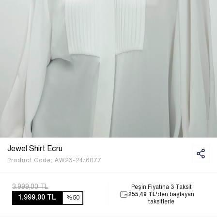
Jewel Shirt Ecru
Product Code:
AW23-24/6077
3.999,00 TL
Peşin Fiyatına 3 Taksit
255,49 TL
'den başlayan
1.999,00 TL
%50
taksitlerle