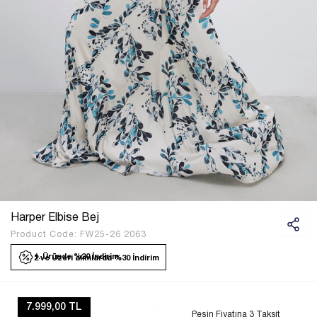
Harper Elbise Bej
Product Code:
FW25-26 2063
1. Üründe %20 İndirim
2 ve Üzeri alımlarda %30 İndirim
7.999,00 TL
Peşin Fiyatına 3 Taksit