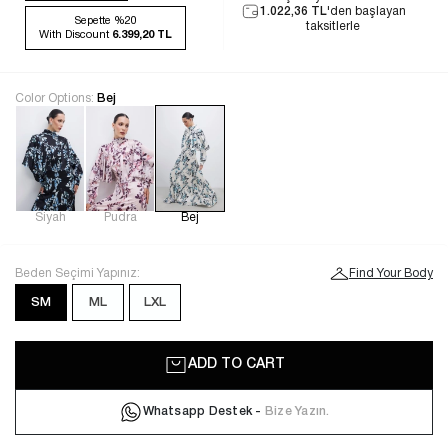
1.022,36 TL
'den başlayan
Sepette %20
taksitlerle
With Discount
6.399,20 TL
Color Options:
Bej
Siyah
Pudra
Bej
Beden Seçimi Yapınız:
Find Your Body
SM
ML
LXL
ADD TO CART
Whatsapp Destek -
Bize Yazın.