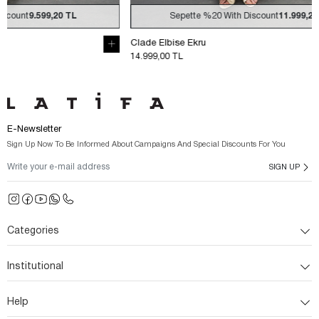
Sepette
%20
With Discount
11.999,20 TL
Sepe
Clade Elbise Ekru
Clade Elbise 
14.999,00 TL
14.999,00 TL
E-Newsletter
Sign Up Now To Be Informed About Campaigns And Special Discounts For You
SIGN UP
Categories
Institutional
Help