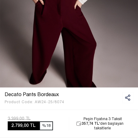
Decato Pants Bordeaux
Product Code:
AW24-25/8074
3.399,00 TL
Peşin Fiyatına 3 Taksit
357,74 TL
'den başlayan
2.799,00 TL
%18
taksitlerle