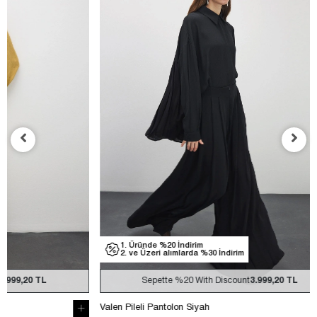
1. Üründe %20 İndirim
1. Üründe
2. ve Üzeri alımlarda %30 İndirim
2. ve Üzer
Sepette
%20
With Discount
3.999,20 TL
Sep
Valen Pileli Pantolon Siyah
Valen Pileli P