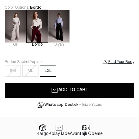
Color Options:
Bordo
Gri
Bordo
Siyah
Beden Seçimi Yapınız:
Find Your Body
SM
ML
LXL
ADD TO CART
Whatsapp Destek -
Bize Yazın.
Kargo
Kolay İade
Avantajlı Ödeme