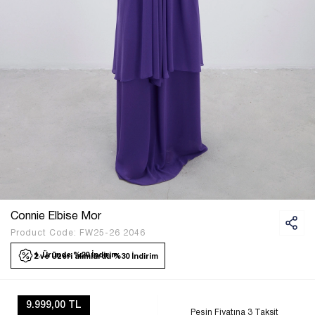
Connie Elbise Mor
Product Code:
FW25-26 2046
1. Üründe %20 İndirim
2 ve Üzeri alımlarda %30 İndirim
9.999,00 TL
Peşin Fiyatına 3 Taksit