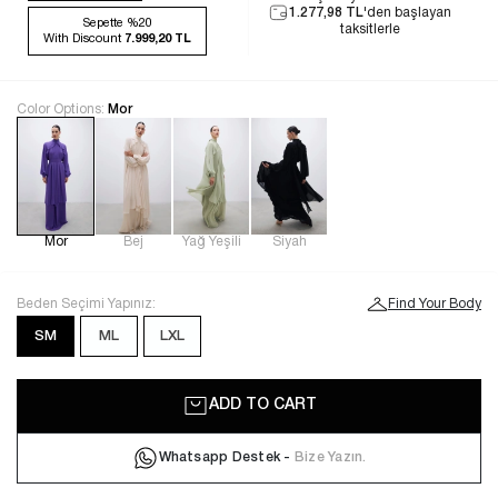
1.277,98 TL
'den başlayan
Sepette %20
taksitlerle
With Discount
7.999,20 TL
Color Options:
Mor
Mor
Bej
Yağ Yeşili
Siyah
Beden Seçimi Yapınız:
Find Your Body
SM
ML
LXL
ADD TO CART
Whatsapp Destek -
Bize Yazın.