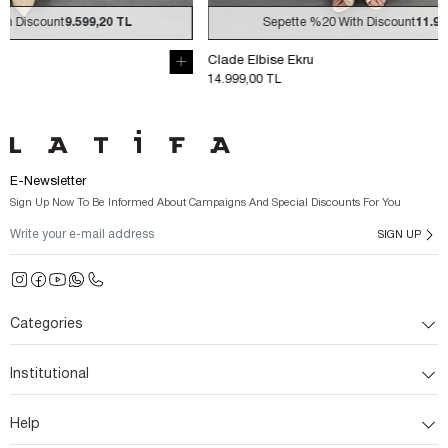
Sepette
%20
With Discount
11.999,20 TL
Sepe
Clade Elbise Ekru
Clade Elbise 
14.999,00 TL
14.999,00 TL
E-Newsletter
Sign Up Now To Be Informed About Campaigns And Special Discounts For You
SIGN UP
Categories
Institutional
Help