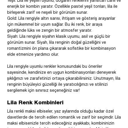
Yeşil: Lila ile yeşilin uyumu, doğanın renklerini yansıtan canlı ve
enerjik bir kombin yaratır. Özellikle pastel yeşil tonları, lila ile
birleşerek zarif ve neşeli bir görünüm sunar.
Gold: Lila rengiyle altın sarısı, ihtişam ve gösteriş arayanlar
için mükemmel bir uyum sağlar. Bu iki renk, bir araya
geldiğinde lüks ve zengin bir atmosfer yaratır.
Siyah: Lila rengiyle siyahın klasik uyumu, asil ve güçlü bir
görünüm sunar. Siyah, lila renginin doğal güzelliğini ve
romantizmini ön plana çıkararak sofistike bir kombinasyon
elde etmenize yardımcı olur.
Lila rengiyle uyumlu renkler konusundaki bu öneriler
sayesinde, kendinize en uygun kombinasyonları deneyerek
şıklığınızı ve zarafetinizi ortaya çıkarabilirsiniz. Unutmayın, lila
renginin büyüleyici güzelliği ile yaratıcılığınızı ve stilinizi
sergilemek için sınırsız seçeneğiniz var!
Lila Renk Kombinleri
Lila renkli maksi elbiseler, yaz aylarında olduğu kadar özel
davetlerde de tercih edilen romantik ve zarif bir seçimdir. Lila
maksi elbisenizle tercih edeceğiniz ayakkabı, kombininizin