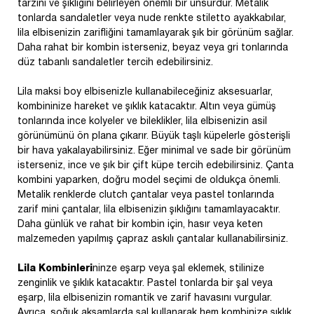
tarzını ve şıklığını belirleyen önemli bir unsurdur. Metalik
tonlarda sandaletler veya nude renkte stiletto ayakkabılar,
lila elbisenizin zarifliğini tamamlayarak şık bir görünüm sağlar.
Daha rahat bir kombin isterseniz, beyaz veya gri tonlarında
düz tabanlı sandaletler tercih edebilirsiniz.
Lila maksi boy elbisenizle kullanabileceğiniz aksesuarlar,
kombininize hareket ve şıklık katacaktır. Altın veya gümüş
tonlarında ince kolyeler ve bileklikler, lila elbisenizin asil
görünümünü ön plana çıkarır. Büyük taşlı küpelerle gösterişli
bir hava yakalayabilirsiniz. Eğer minimal ve sade bir görünüm
isterseniz, ince ve şık bir çift küpe tercih edebilirsiniz. Çanta
kombini yaparken, doğru model seçimi de oldukça önemli.
Metalik renklerde clutch çantalar veya pastel tonlarında
zarif mini çantalar, lila elbisenizin şıklığını tamamlayacaktır.
Daha günlük ve rahat bir kombin için, hasır veya keten
malzemeden yapılmış çapraz askılı çantalar kullanabilirsiniz.
Lila Kombinleri
ninze eşarp veya şal eklemek, stilinize
zenginlik ve şıklık katacaktır. Pastel tonlarda bir şal veya
eşarp, lila elbisenizin romantik ve zarif havasını vurgular.
Ayrıca, soğuk akşamlarda şal kullanarak hem kombinize şıklık