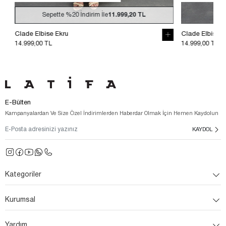
Sepette
%20
İndirim İle
11.999,20 TL
Sepet
Clade Elbise Ekru
Clade Elbise S
14.999,00 TL
14.999,00 TL
E-Bülten
Kampanyalardan Ve Size Özel İndirimlerden Haberdar Olmak İçin Hemen Kaydolun
KAYDOL
Kategoriler
Kurumsal
Yardım