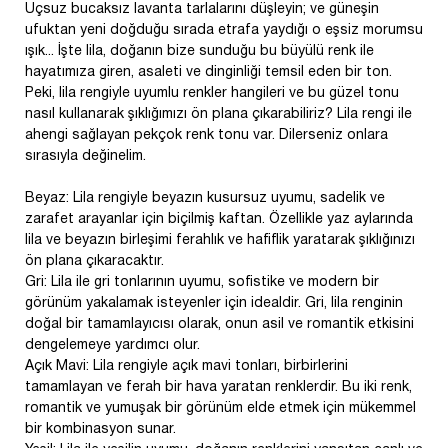
Uçsuz bucaksız lavanta tarlalarını düşleyin; ve güneşin
ufuktan yeni doğduğu sırada etrafa yaydığı o eşsiz morumsu
ışık... İşte lila, doğanın bize sunduğu bu büyülü renk ile
hayatımıza giren, asaleti ve dinginliği temsil eden bir ton.
Peki, lila rengiyle uyumlu renkler hangileri ve bu güzel tonu
nasıl kullanarak şıklığımızı ön plana çıkarabiliriz? Lila rengi ile
ahengi sağlayan pekçok renk tonu var. Dilerseniz onlara
sırasıyla değinelim.
Beyaz: Lila rengiyle beyazın kusursuz uyumu, sadelik ve
zarafet arayanlar için biçilmiş kaftan. Özellikle yaz aylarında
lila ve beyazın birleşimi ferahlık ve hafiflik yaratarak şıklığınızı
ön plana çıkaracaktır.
Gri: Lila ile gri tonlarının uyumu, sofistike ve modern bir
görünüm yakalamak isteyenler için idealdir. Gri, lila renginin
doğal bir tamamlayıcısı olarak, onun asil ve romantik etkisini
dengelemeye yardımcı olur.
Açık Mavi: Lila rengiyle açık mavi tonları, birbirlerini
tamamlayan ve ferah bir hava yaratan renklerdir. Bu iki renk,
romantik ve yumuşak bir görünüm elde etmek için mükemmel
bir kombinasyon sunar.