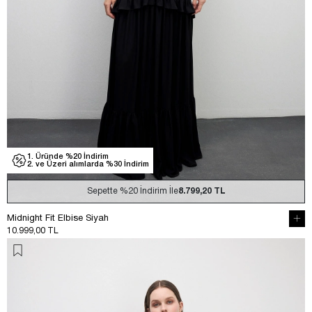
1. Üründe %20 İndirim
2. ve Üzeri alımlarda %30 İndirim
Sepette
%20
İndirim İle
8.799,20 TL
Midnight Fit Elbise Siyah
10.999,00 TL