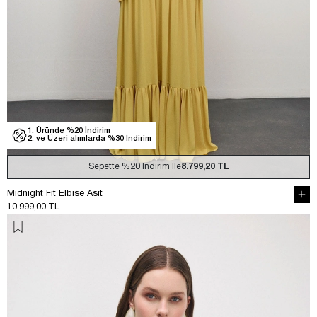
1. Üründe %20 İndirim
2. ve Üzeri alımlarda %30 İndirim
Sepette
%20
İndirim İle
8.799,20 TL
Midnight Fit Elbise Asit
10.999,00 TL