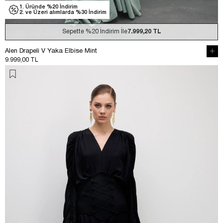
1. Üründe %20 İndirim
2. ve Üzeri alımlarda %30 İndirim
Sepette
%20
İndirim İle
7.999,20 TL
Alen Drapeli V Yaka Elbise Mint
9.999,00 TL