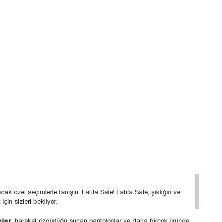
 özel seçimlerle tanışın: Latifa Sale! Latifa Sale, şıklığın ve
in sizleri bekliyor.
eler
, hareket özgürlüğü sunan pantolonlar ve daha birçok üründe