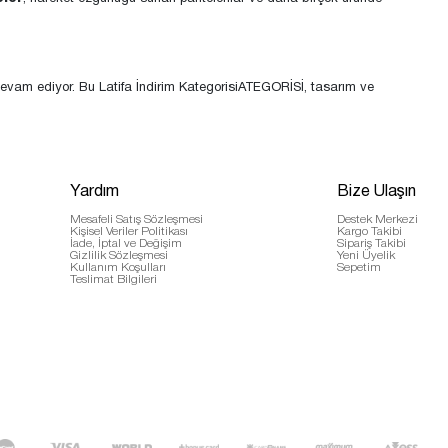
a devam ediyor. Bu Latifa İndirim KategorisiATEGORİSİ, tasarım ve
l günlerinizde şıklığınızı tamamlayacak ürünleri bulabilirsiniz.
ki son yenilikleri takip eden ve bunları kendi özgün yorumuyla
r seçenek olmanın ötesinde, aynı zamanda kalite ve konforda da
 olmaya aday.
Yardım
Bize Ulaşın
Mesafeli Satış Sözleşmesi
Destek Merkezi
Kişisel Veriler Politikası
Kargo Takibi
İade, İptal ve Değişim
Sipariş Takibi
sız bir estetik ve kalite arayışında olan Latifa, zarif ve iddialı
Gizlilik Sözleşmesi
Yeni Üyelik
Kullanım Koşulları
Sepetim
rsuzluğun ve mükemmeliyetçiliğin izini süren bu özel koleksiyon, her
Teslimat Bilgileri
s dünyasında kaybedin, stilinizle yeni bir çığır açın ve her anınızda
rtık siz de
Latifa kadınları
arasında yerinizi alın ve kendi