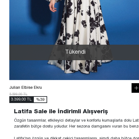
Tükendi
Julian Elbise Ekru
5.599,00 TL
3.399,00 TL
%39
Latifa Sale ile İndirimli Alışveriş
Özgün tasarımlar, etkileyici detaylar ve konforlu kumaşlarla dolu Lat
zarafetin bütçe dostu yoludur. Her sezona damgasını vuran bu benzer
Latifa'nın özgün ve dikkat çekici tasarımlarını, şimdi daha bütçe dostu