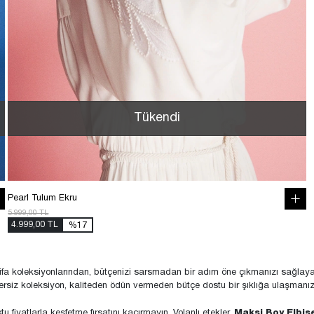
Tükendi
Pearl Tulum Ekru
5.999,00 TL
4.999,00 TL
%17
ifa koleksiyonlarından, bütçenizi sarsmadan bir adım öne çıkmanızı sağlayacak
siz koleksiyon, kaliteden ödün vermeden bütçe dostu bir şıklığa ulaşmanız iç
 fiyatlarla keşfetme fırsatını kaçırmayın. Volanlı etekler,
Maksi Boy Elbis