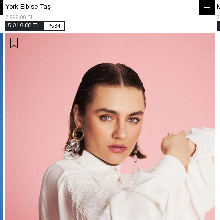
York Elbise Taş
M
7.999,00 TL
2
5.319,00 TL
%34