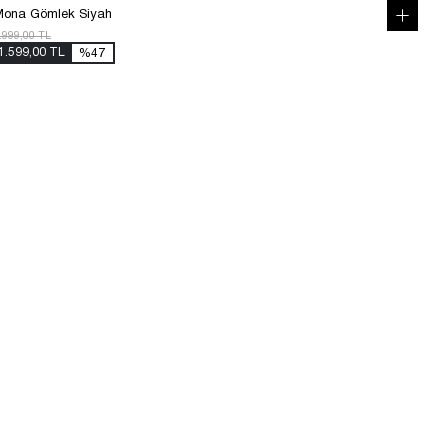
ona Gömlek Siyah
.999,00 TL
1.599,00 TL
%47