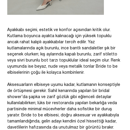
Ayakkabı seçimi, estetik ve konfor açısından kritik olur.
Kutlama boyunca ayakta kalınacağı için yüksek topuklu
ancak rahat kalıplı ayakkabılar tercih edilir. Yaz
kutlamalarında açık burunlu, ince bantlı sandaletler şık bir
seçenek olurken; kış aylarında kapalı burunlu, zarif stiletto
veya sivri burunlu bot tarzı topuklular ideal seçim olur. Renk
uyumunda ise beyaz, nude veya metalik tonlar Bride to be
elbiselerinin çoğu ile kolayca kombinlenir.
Aksesuarların elbiseye uyumu kadar, kutlamanın konseptiyle
de örtüşmesi gerekir. Sahil kenarında yapılan bir bridal
shower’da şapka ve zarif gözlük gibi eğlenceli detaylar
kullanılabilirken; lüks bir restoranda yapılan bekarlığa veda
partisinde minimal mücevherler daha sofistike bir duruş
yaratır. Bride to be elbisesi, doğru aksesuar ve ayakkabıyla
tamamlandığında, gelin adayı kendini özel hissettiği kadar,
davetlilerin hafızasında da unutulmaz bir görüntü bırakır.