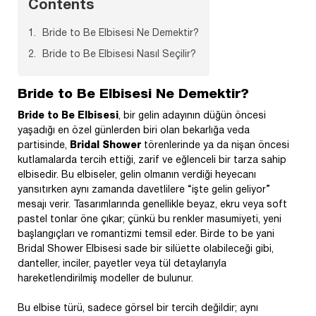
Contents
Bride to Be Elbisesi Ne Demektir?
Bride to Be Elbisesi Nasıl Seçilir?
Bride to Be Elbisesi Ne Demektir?
Bride to Be Elbisesi
, bir gelin adayının düğün öncesi
yaşadığı en özel günlerden biri olan bekarlığa veda
partisinde,
Bridal Shower
törenlerinde ya da nişan öncesi
kutlamalarda tercih ettiği, zarif ve eğlenceli bir tarza sahip
elbisedir. Bu elbiseler, gelin olmanın verdiği heyecanı
yansıtırken aynı zamanda davetlilere “işte gelin geliyor”
mesajı verir. Tasarımlarında genellikle beyaz, ekru veya soft
pastel tonlar öne çıkar; çünkü bu renkler masumiyeti, yeni
başlangıçları ve romantizmi temsil eder. Birde to be yani
Bridal Shower Elbisesi sade bir silüette olabileceği gibi,
danteller, inciler, payetler veya tül detaylarıyla
hareketlendirilmiş modeller de bulunur.
Bu elbise türü, sadece görsel bir tercih değildir; aynı