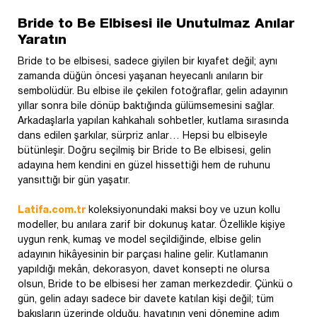
Bride to Be Elbisesi ile Unutulmaz Anılar
Yaratın
Bride to be elbisesi, sadece giyilen bir kıyafet değil; aynı
zamanda düğün öncesi yaşanan heyecanlı anıların bir
sembolüdür. Bu elbise ile çekilen fotoğraflar, gelin adayının
yıllar sonra bile dönüp baktığında gülümsemesini sağlar.
Arkadaşlarla yapılan kahkahalı sohbetler, kutlama sırasında
dans edilen şarkılar, sürpriz anlar… Hepsi bu elbiseyle
bütünleşir. Doğru seçilmiş bir Bride to Be elbisesi, gelin
adayına hem kendini en güzel hissettiği hem de ruhunu
yansıttığı bir gün yaşatır.
Latifa.com.tr
koleksiyonundaki maksi boy ve uzun kollu
modeller, bu anılara zarif bir dokunuş katar. Özellikle kişiye
uygun renk, kumaş ve model seçildiğinde, elbise gelin
adayının hikâyesinin bir parçası haline gelir. Kutlamanın
yapıldığı mekân, dekorasyon, davet konsepti ne olursa
olsun, Bride to be elbisesi her zaman merkezdedir. Çünkü o
gün, gelin adayı sadece bir davete katılan kişi değil; tüm
bakışların üzerinde olduğu, hayatının yeni dönemine adım