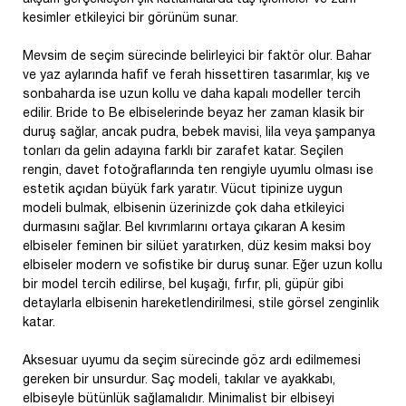
kesimler etkileyici bir görünüm sunar.
Mevsim de seçim sürecinde belirleyici bir faktör olur. Bahar
ve yaz aylarında hafif ve ferah hissettiren tasarımlar, kış ve
sonbaharda ise uzun kollu ve daha kapalı modeller tercih
edilir. Bride to Be elbiselerinde beyaz her zaman klasik bir
duruş sağlar, ancak pudra, bebek mavisi, lila veya şampanya
tonları da gelin adayına farklı bir zarafet katar. Seçilen
rengin, davet fotoğraflarında ten rengiyle uyumlu olması ise
estetik açıdan büyük fark yaratır. Vücut tipinize uygun
modeli bulmak, elbisenin üzerinizde çok daha etkileyici
durmasını sağlar. Bel kıvrımlarını ortaya çıkaran A kesim
elbiseler feminen bir silüet yaratırken, düz kesim maksi boy
elbiseler modern ve sofistike bir duruş sunar. Eğer uzun kollu
bir model tercih edilirse, bel kuşağı, fırfır, pli, güpür gibi
detaylarla elbisenin hareketlendirilmesi, stile görsel zenginlik
katar.
Aksesuar uyumu da seçim sürecinde göz ardı edilmemesi
gereken bir unsurdur. Saç modeli, takılar ve ayakkabı,
elbiseyle bütünlük sağlamalıdır. Minimalist bir elbiseyi