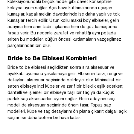
koleksiyonundaki birçok model gibi davet konseptine
kolayca uyum sağlar. Açık hava kutlamalarında uçuşan
kumaşlar, kapalı mekân davetlerinde ise daha yapılı ve tok
kumaşlar tercih edilir. Uzun kollu maksi boy elbiseler, gelin
adayına hem anın tadını çıkarma hem de göz kamaştırma
fırsatı verir. Bu nedenle zarafet ve rahatlığı aynı potada
eriten bu modeller, düğün öncesi kutlamaların vazgeçilmez
parçalarından biri olur.
Bride to Be Elbisesi Kombinleri
Bride to be elbisesi seçildikten sonra sıra aksesuar ve
ayakkabı uyumunu yakalamaya gelir. Elbisenin tarzı, rengi ve
detayları, aksesuar seçiminde belirleyici olur. Minimalist bir
saten elbiseye inci küpeler ve zarif bir bileklik eşlik ederken;
dantelli ve işlemeli bir elbiseye taşlı bir taç ya da küçük
parlak saç aksesuarları uyum sağlar. Gelin adayının saç
modeli de aksesuar seçiminde önem taşır. Topuz saç
modelleri, küpe ve taç detaylarını ön plana çıkarır; dalgalı açık
saçlar ise daha bohem bir hava katar.