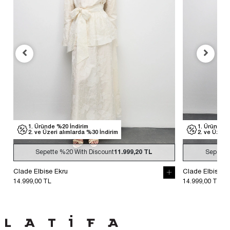
1. Üründe %20 İndirim
1. Üründe %
2. ve Üzeri alımlarda %30 İndirim
2. ve Üzeri
Sepette
%20
With Discount
11.999,20 TL
Sepette
Clade Elbise Ekru
Clade Elbise S
14.999,00 TL
14.999,00 TL