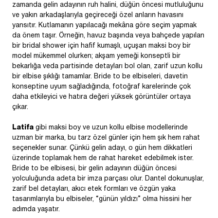
zamanda gelin adayının ruh halini, düğün öncesi mutluluğunu
ve yakın arkadaşlarıyla geçireceği özel anların havasını
yansıtır. Kutlamanın yapılacağı mekâna göre seçim yapmak
da önem taşır. Örneğin, havuz başında veya bahçede yapılan
bir bridal shower için hafif kumaşlı, uçuşan maksi boy bir
model mükemmel olurken; akşam yemeği konseptli bir
bekarlığa veda partisinde detayları bol olan, zarif uzun kollu
bir elbise şıklığı tamamlar. Bride to be elbiseleri, davetin
konseptine uyum sağladığında, fotoğraf karelerinde çok
daha etkileyici ve hatıra değeri yüksek görüntüler ortaya
çıkar.
Latifa
gibi maksi boy ve uzun kollu elbise modellerinde
uzman bir marka, bu tarz özel günler için hem şık hem rahat
seçenekler sunar. Çünkü gelin adayı, o gün hem dikkatleri
üzerinde toplamak hem de rahat hareket edebilmek ister.
Bride to be elbisesi, bir gelin adayının düğün öncesi
yolculuğunda adeta bir imza parçası olur. Dantel dokunuşlar,
zarif bel detayları, akıcı etek formları ve özgün yaka
tasarımlarıyla bu elbiseler, “günün yıldızı” olma hissini her
adımda yaşatır.