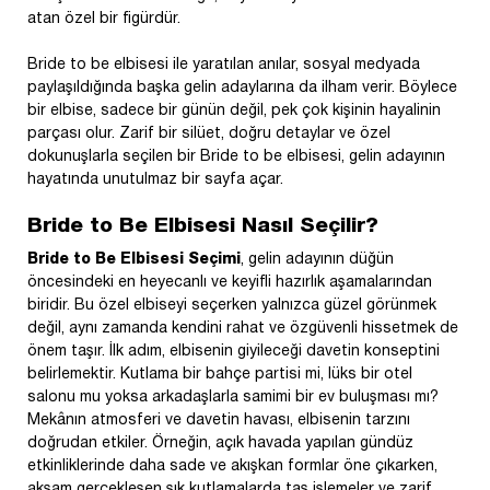
atan özel bir figürdür.
Bride to be elbisesi ile yaratılan anılar, sosyal medyada
paylaşıldığında başka gelin adaylarına da ilham verir. Böylece
bir elbise, sadece bir günün değil, pek çok kişinin hayalinin
parçası olur. Zarif bir silüet, doğru detaylar ve özel
dokunuşlarla seçilen bir Bride to be elbisesi, gelin adayının
hayatında unutulmaz bir sayfa açar.
Bride to Be Elbisesi Nasıl Seçilir?
Bride to Be Elbisesi Seçimi
, gelin adayının düğün
öncesindeki en heyecanlı ve keyifli hazırlık aşamalarından
biridir. Bu özel elbiseyi seçerken yalnızca güzel görünmek
değil, aynı zamanda kendini rahat ve özgüvenli hissetmek de
önem taşır. İlk adım, elbisenin giyileceği davetin konseptini
belirlemektir. Kutlama bir bahçe partisi mi, lüks bir otel
salonu mu yoksa arkadaşlarla samimi bir ev buluşması mı?
Mekânın atmosferi ve davetin havası, elbisenin tarzını
doğrudan etkiler. Örneğin, açık havada yapılan gündüz
etkinliklerinde daha sade ve akışkan formlar öne çıkarken,
akşam gerçekleşen şık kutlamalarda taş işlemeler ve zarif