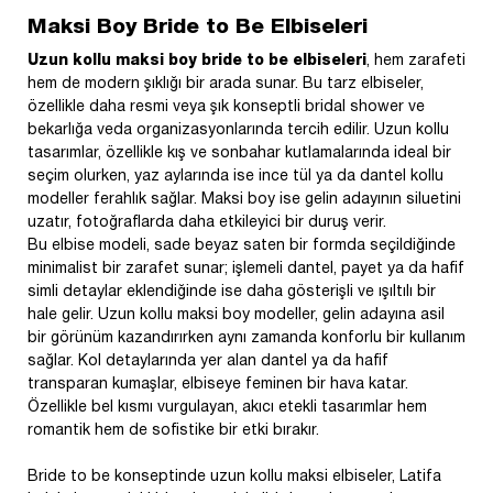
Maksi Boy Bride to Be Elbiseleri
Uzun kollu maksi boy bride to be elbiseleri
, hem zarafeti
hem de modern şıklığı bir arada sunar. Bu tarz elbiseler,
özellikle daha resmi veya şık konseptli bridal shower ve
bekarlığa veda organizasyonlarında tercih edilir. Uzun kollu
tasarımlar, özellikle kış ve sonbahar kutlamalarında ideal bir
seçim olurken, yaz aylarında ise ince tül ya da dantel kollu
modeller ferahlık sağlar. Maksi boy ise gelin adayının siluetini
uzatır, fotoğraflarda daha etkileyici bir duruş verir.
Bu elbise modeli, sade beyaz saten bir formda seçildiğinde
minimalist bir zarafet sunar; işlemeli dantel, payet ya da hafif
simli detaylar eklendiğinde ise daha gösterişli ve ışıltılı bir
hale gelir. Uzun kollu maksi boy modeller, gelin adayına asil
bir görünüm kazandırırken aynı zamanda konforlu bir kullanım
sağlar. Kol detaylarında yer alan dantel ya da hafif
transparan kumaşlar, elbiseye feminen bir hava katar.
Özellikle bel kısmı vurgulayan, akıcı etekli tasarımlar hem
romantik hem de sofistike bir etki bırakır.
Bride to be konseptinde uzun kollu maksi elbiseler, Latifa