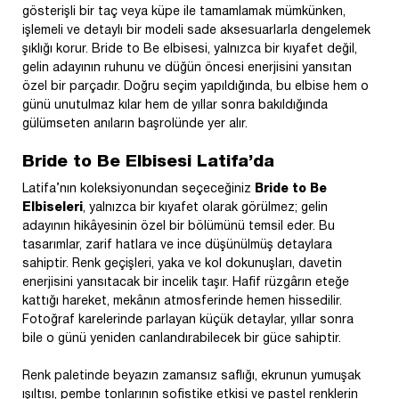
gösterişli bir taç veya küpe ile tamamlamak mümkünken,
işlemeli ve detaylı bir modeli sade aksesuarlarla dengelemek
şıklığı korur. Bride to Be elbisesi, yalnızca bir kıyafet değil,
gelin adayının ruhunu ve düğün öncesi enerjisini yansıtan
özel bir parçadır. Doğru seçim yapıldığında, bu elbise hem o
günü unutulmaz kılar hem de yıllar sonra bakıldığında
gülümseten anıların başrolünde yer alır.
Bride to Be Elbisesi Latifa’da
Latifa’nın koleksiyonundan seçeceğiniz
Bride to Be
Elbiseleri
, yalnızca bir kıyafet olarak görülmez; gelin
adayının hikâyesinin özel bir bölümünü temsil eder. Bu
tasarımlar, zarif hatlara ve ince düşünülmüş detaylara
sahiptir. Renk geçişleri, yaka ve kol dokunuşları, davetin
enerjisini yansıtacak bir incelik taşır. Hafif rüzgârın eteğe
kattığı hareket, mekânın atmosferinde hemen hissedilir.
Fotoğraf karelerinde parlayan küçük detaylar, yıllar sonra
bile o günü yeniden canlandırabilecek bir güce sahiptir.
Renk paletinde beyazın zamansız saflığı, ekrunun yumuşak
ışıltısı, pembe tonlarının sofistike etkisi ve pastel renklerin