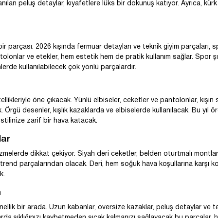
anılan peluş detaylar, kıyafetlere lüks bir dokunuş katıyor. Ayrıca, kür
r parçası. 2026 kışında fermuar detayları ve teknik giyim parçaları, spo
lonlar ve etekler, hem estetik hem de pratik kullanım sağlar. Spor şı
rde kullanılabilecek çok yönlü parçalardır.
likleriyle öne çıkacak. Yünlü elbiseler, ceketler ve pantolonlar, kışın
rgü desenler, kışlık kazaklarda ve elbiselerde kullanılacak. Bu yıl ör
stilinize zarif bir hava katacak.
lar
zmelerde dikkat çekiyor. Siyah deri ceketler, belden oturtmalı montla
en trend parçalarından olacak. Deri, hem soğuk hava koşullarına karşı 
k.
n
ellik bir arada. Uzun kabanlar, oversize kazaklar, peluş detaylar ve tek
arda şıklığınızı kaybetmeden sıcak kalmanızı sağlayacak bu parçalar, h