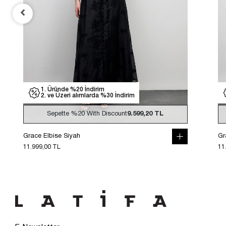
1. Üründe %20 İndirim
2. ve Üzeri alımlarda %30 İndirim
Sepette
%20
With Discount
9.599,20 TL
Grace Elbise Siyah
Gr
11.999,00 TL
11