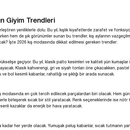
n Giyim Trendleri
rleştiren yeniliklerle dolu. Bu yıl, kışlık kıyafetlerde zarafet ve fonksiy
ken hem de şık görünümler sunan bu trendler, kış aylarının vazgeçilm
cak? İşte 2026 kış modasında dikkat edilmesi gereken trendler:
elişe geçiyor. Bu yıl, klasik palto kesimleri ve kaliteli yün kumaşlar i
ayacak. Klasik kahverengi, gri ve siyah tonları öne çıkacakken, pastel
ve bol kesimli kabanlar, rahatlığı ve şıklığı bir arada sunacak.
ş modasında en çok tercih edilecek parçalardan biri olacak. Hem gün
erle birleşerek sıcak bir stil yaratacak. Renk seçeneklerinde ise nötr t
esenli kazaklar da enerjik bir hava yaratacak.
 kadar her yerde olacak. Yumuşak peluş kabanlar, sıcak tutmanın yanı 