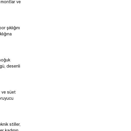
k montlar ve
r şıklığını
klığına
 soğuk
gü, desenli
r ve süet
koruyucu
nik stiller,
er kadının