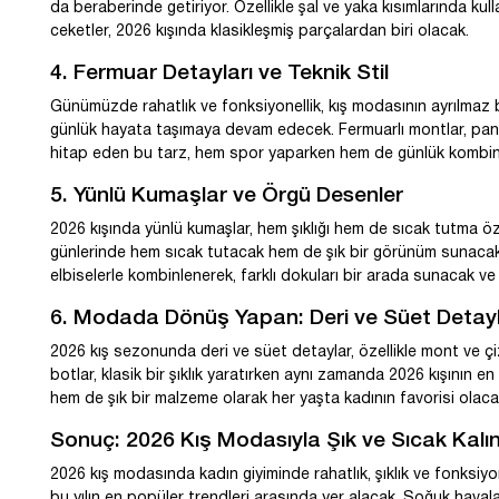
da beraberinde getiriyor. Özellikle şal ve yaka kısımlarında kull
ceketler, 2026 kışında klasikleşmiş parçalardan biri olacak.
4. Fermuar Detayları ve Teknik Stil
Günümüzde rahatlık ve fonksiyonellik, kış modasının ayrılmaz bi
günlük hayata taşımaya devam edecek. Fermuarlı montlar, panto
hitap eden bu tarz, hem spor yaparken hem de günlük kombinle
5. Yünlü Kumaşlar ve Örgü Desenler
2026 kışında yünlü kumaşlar, hem şıklığı hem de sıcak tutma özel
günlerinde hem sıcak tutacak hem de şık bir görünüm sunacak. Ö
elbiselerle kombinlenerek, farklı dokuları bir arada sunacak ve 
6. Modada Dönüş Yapan: Deri ve Süet Detay
2026 kış sezonunda deri ve süet detaylar, özellikle mont ve çi
botlar, klasik bir şıklık yaratırken aynı zamanda 2026 kışının 
hem de şık bir malzeme olarak her yaşta kadının favorisi olaca
Sonuç: 2026 Kış Modasıyla Şık ve Sıcak Kalı
2026 kış modasında kadın giyiminde rahatlık, şıklık ve fonksiyon
bu yılın en popüler trendleri arasında yer alacak. Soğuk haval