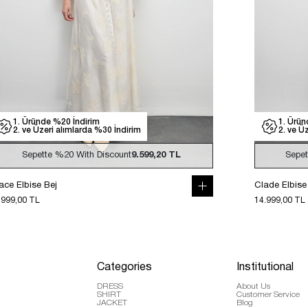
1. Üründe %20 İndirim
1. Ürün
2. ve Üzeri alımlarda %30 İndirim
2. ve Ü
Sepette
%20
With Discount
9.599,20 TL
Sepe
ace Elbise Bej
Clade Elbise
.999,00 TL
14.999,00 TL
Categories
Institutional
DRESS
About Us
SHIRT
Customer Service
JACKET
Blog