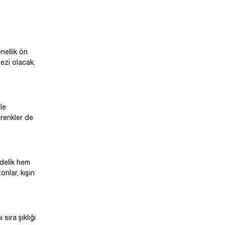
onellik ön
ezi olacak.
le
 renkler de
delik hem
onlar, kışın
sıra şıklığı