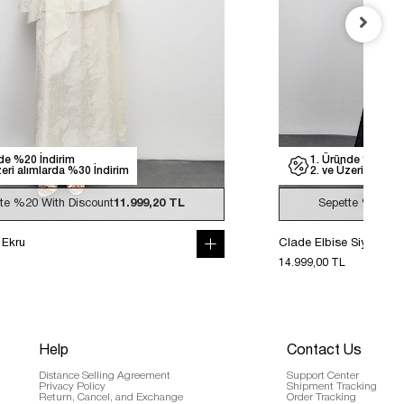
de %20 İndirim
1. Üründe %20 İnd
zeri alımlarda %30 İndirim
2. ve Üzeri alımla
tte
%20
With Discount
11.999,20 TL
Sepette
%20
Wi
 Ekru
Clade Elbise Siyah
14.999,00 TL
Help
Contact Us
Distance Selling Agreement
Support Center
Privacy Policy
Shipment Tracking
Return, Cancel, and Exchange
Order Tracking